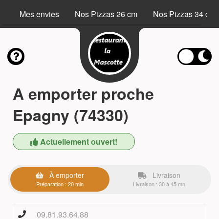
Mes envies
Nos Pizzas 26 cm
Nos Pizzas 34 cm
A emporter proche
Epagny (74330)
Actuellement ouvert!
À emporter
Livraison
Préparation : 20 min
Livraison : 30 à 45 mn
09.81.93.64.88