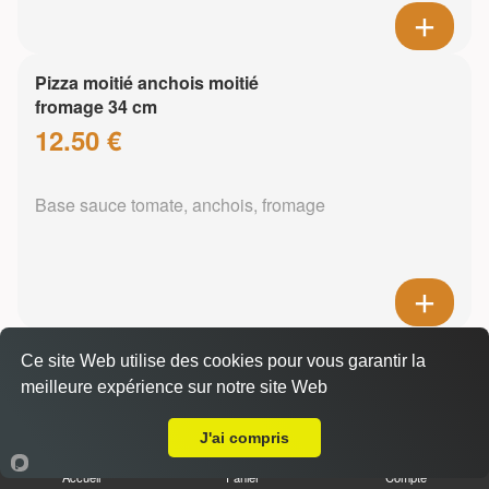
Pizza moitié anchois moitié
fromage 34 cm
12.50 €
Base sauce tomate, anchois, fromage
Pizza mozzarella 34 cm
Ce site Web utilise des cookies pour vous garantir la
13.50 €
meilleure expérience sur notre site Web
A Emporter sur Epagny
J'ai compris
Base sauce tomate, mozzarella
Accueil
Panier
Compte