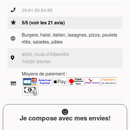
09.81.93.64.88
5/5 (voir les 21 avis)
Burgers, halal, italien, lasagnes, pizza, poulets
rôtis, salades, pâtes
4550, route d'Alberville
74320 Sevrier
Moyens de paiement :
Je compose avec mes envies!