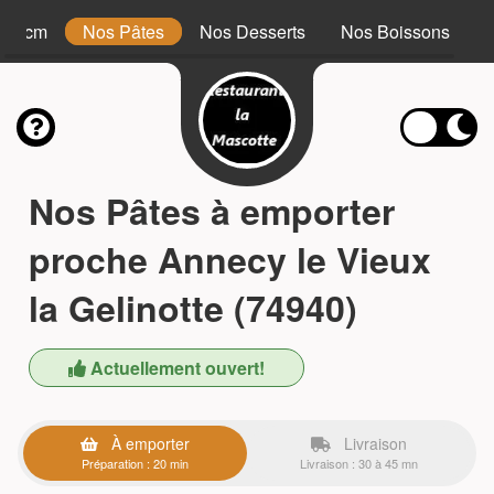
 34 cm
Nos Pâtes
Nos Desserts
Nos Boissons
Nos Pâtes à emporter
proche Annecy le Vieux
la Gelinotte (74940)
Actuellement ouvert!
À emporter
Livraison
Préparation : 20 min
Livraison : 30 à 45 mn