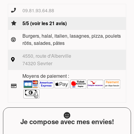
09.81.93.64.88
5/5 (voir les 21 avis)
Burgers, halal, italien, lasagnes, pizza, poulets
rôtis, salades, pâtes
4550, route d'Alberville
74320 Sevrier
Moyens de paiement :
Je compose avec mes envies!