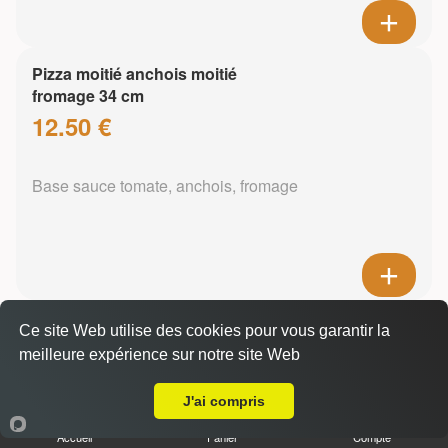
Pizza moitié anchois moitié
fromage 34 cm
12.50 €
Base sauce tomate, anchois, fromage
Pizza mozzarella 34 cm
Ce site Web utilise des cookies pour vous garantir la
13.50 €
meilleure expérience sur notre site Web
A Emporter sur Chavanod
J'ai compris
Base sauce tomate, mozzarella
Accueil
Panier
Compte