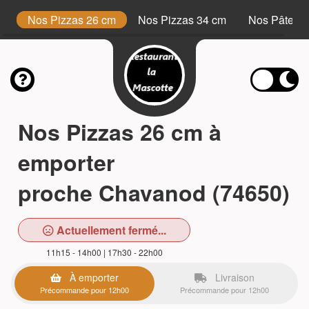
s
Nos Pizzas 26 cm
Nos Pizzas 34 cm
Nos Pâtes
Nos Pizzas 26 cm à
emporter
proche Chavanod (74650)
Actuellement fermé...
11h15 - 14h00 | 17h30 - 22h00
À emporter
Livraison
Précommande pour 12h00
Précommande pour 12h00