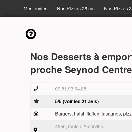
Mes envies
Nos Pizzas 26 cm
Nos Pizzas 
Nos Desserts à empor
proche Seynod Centre
09.81.93.64.88
5/5 (voir les 21 avis)
Burgers, halal, italien, lasagnes, pizz
4550, route d'Alberville