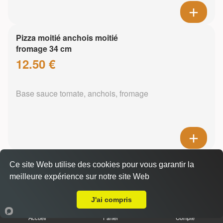
Pizza moitié anchois moitié
fromage 34 cm
12.50 €
Base sauce tomate, anchois, fromage
Pizza mozzarella 34 cm
Ce site Web utilise des cookies pour vous garantir la
13.50 €
meilleure expérience sur notre site Web
A Emporter sur Veyrier du Lac
J'ai compris
Base sauce tomate, mozzarella
Accueil
Panier
Compte