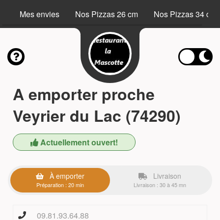
Mes envies
Nos Pizzas 26 cm
Nos Pizzas 34 cm
A emporter proche
Veyrier du Lac (74290)
Actuellement ouvert!
À emporter
Livraison
Préparation : 20 min
Livraison : 30 à 45 mn
09.81.93.64.88