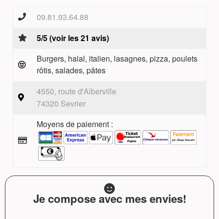
09.81.93.64.88
5/5 (voir les 21 avis)
Burgers, halal, italien, lasagnes, pizza, poulets
rôtis, salades, pâtes
4550, route d'Alberville
74320 Sevrier
Moyens de paiement :
Je compose avec mes envies!