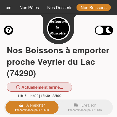
 34 cm
Nos Pâtes
Nos Desserts
Nos Boissons
Nos Boissons à emporter
proche Veyrier du Lac
(74290)
Actuellement fermé...
11h15 - 14h00 | 17h30 - 22h00
À emporter
Livraison
Précommande pour 12h00
Précommande pour 19h15