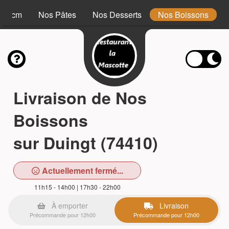
 34 cm
Nos Pâtes
Nos Desserts
Nos Boissons
Livraison de Nos
Boissons
sur Duingt (74410)
Actuellement fermé...
11h15 - 14h00 | 17h30 - 22h00
À emporter
Livraison
Précommande pour 12h00
Précommande pour 12h00