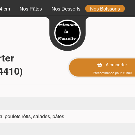
34 cm
Nos Pâtes
Nos Desserts
Nos Boissons
ter
À emporter
4410)
Précommande pour 12h00
a, poulets rôtis, salades, pâtes