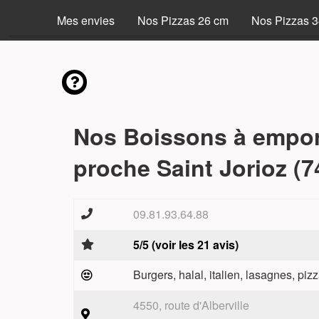
Mes envies
Nos Pizzas 26 cm
Nos Pizzas 
Nos Boissons à empor
proche Saint Jorioz (7
09.81.93.64.88
5/5 (voir les 21 avis)
Burgers, halal, italien, lasagnes, pizz
4550, route d'Alberville