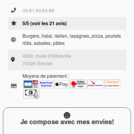
09.81.93.64.88
5/5 (voir les 21 avis)
Burgers, halal, italien, lasagnes, pizza, poulets
rôtis, salades, pâtes
4550, route d'Alberville
74320 Sevrier
Moyens de paiement :
Je compose avec mes envies!