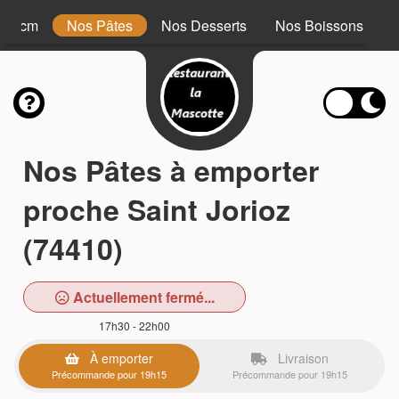
 34 cm
Nos Pâtes
Nos Desserts
Nos Boissons
Nos Pâtes à emporter
proche Saint Jorioz
(74410)
Actuellement fermé...
17h30 - 22h00
À emporter
Livraison
Précommande pour 19h15
Précommande pour 19h15