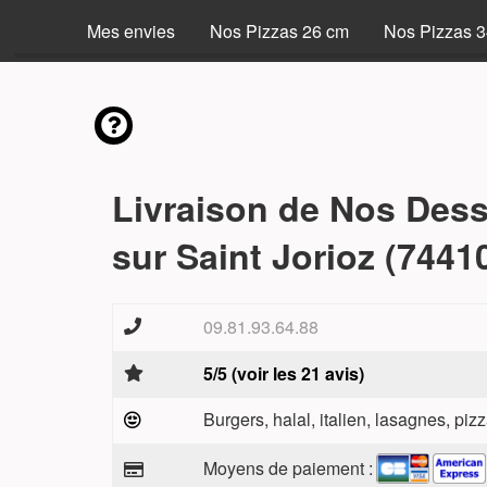
Mes envies
Nos Pizzas 26 cm
Nos Pizzas 
Livraison de Nos Dess
sur Saint Jorioz (7441
09.81.93.64.88
5/5 (voir les 21 avis)
Burgers, halal, italien, lasagnes, pizz
Moyens de paiement :