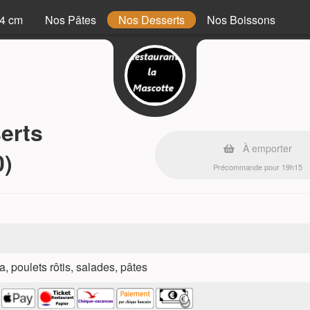
34 cm
Nos Pâtes
Nos Desserts
Nos Boissons
erts
À emporter
0)
Précommande pour 19h15
a, poulets rôtis, salades, pâtes