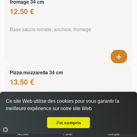
fromage 34 cm
12.50 €
Base sauce tomate, anchois, fromage
Pizza mozzarella 34 cm
13.50 €
Ce site Web utilise des cookies pour vous garantir la
Base sauce tomate, mozzarella
meilleure expérience sur notre site Web
A Emporter sur Sevrier
J'ai compris
Accueil
Panier
Compte