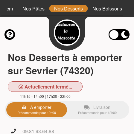
 34 cm
Nos Pâtes
Nos Desserts
Nos Boissons
Nos Desserts à emporter
sur Sevrier (74320)
Actuellement fermé...
11h15 - 14h00 | 17h30 - 22h00
À emporter
Livraison
Précommande pour 12h00
Précommande pour 12h00
09.81.93.64.88