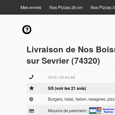
Mes envies
Nos Pizzas 26 cm
Nos Pizzas 
Livraison de Nos Boi
sur Sevrier (74320)
09.81.93.64.88
5/5 (voir les 21 avis)
Burgers, halal, italien, lasagnes, pizz
Moyens de paiement :