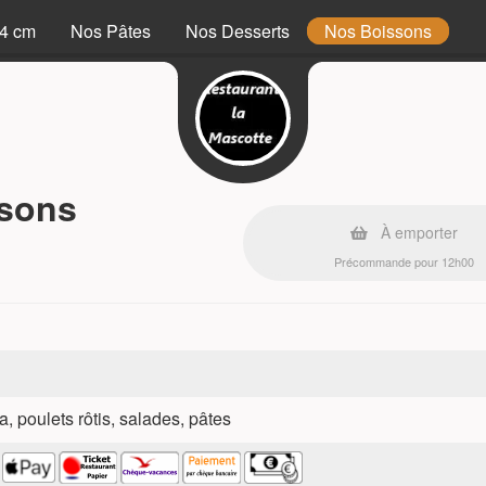
34 cm
Nos Pâtes
Nos Desserts
Nos Boissons
ssons
À emporter
Précommande pour 12h00
a, poulets rôtis, salades, pâtes