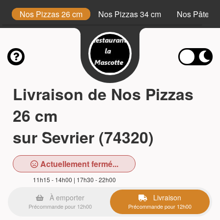
s
Nos Pizzas 26 cm
Nos Pizzas 34 cm
Nos Pâtes
Livraison de Nos Pizzas
26 cm
sur Sevrier (74320)
Actuellement fermé...
11h15 - 14h00 | 17h30 - 22h00
À emporter
Livraison
Précommande pour 12h00
Précommande pour 12h00