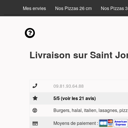
Mes envies
Nos Pizzas 26 cm
Nos Pizzas 
Livraison sur Saint Jo
09.81.93.64.88
5/5 (voir les 21 avis)
Burgers, halal, italien, lasagnes, pizz
Moyens de paiement :