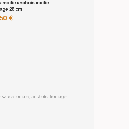
a moitié anchois moitié
age 26 cm
50 €
 sauce tomate, anchois, fromage