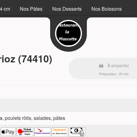
34 cm
Nos Pâtes
Nos Desserts
Nos Boissons
rioz (74410)
À emporter
Préparation : 20 min
a, poulets rôtis, salades, pâtes